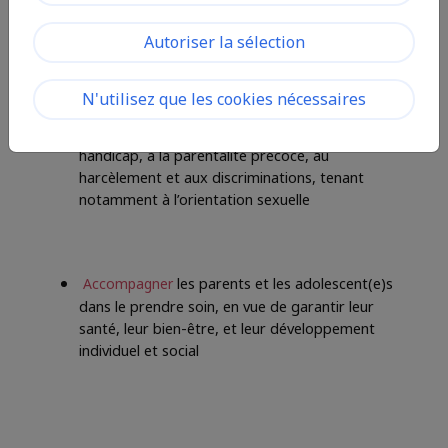
entre parents et adolescent(e)s
Autoriser la sélection
Prévenir et lutter
contre l’isolement physique,
N'utilisez que les cookies nécessaires
psychologique et social des adolescent(e)s, en
particulier quand il est lié à la maladie, au
handicap, à la parentalité précoce, au
harcèlement et aux discriminations, tenant
notamment à l’orientation sexuelle
les parents et les adolescent(e)s
Accompagner
dans le prendre soin, en vue de garantir leur
santé, leur bien-être, et leur développement
individuel et social