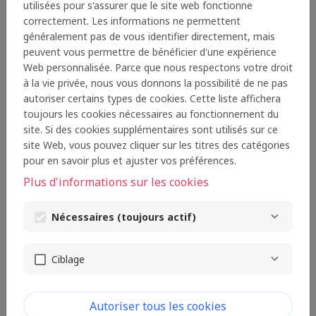
utilisées pour s'assurer que le site web fonctionne
correctement. Les informations ne permettent
Parce que le dynamisme des associations en faveur du
généralement pas de vous identifier directement, mais
soutien à la parentalité et de l'aide à l'enfance est
peuvent vous permettre de bénéficier d'une expérience
essentiel, la Fondation encourage et met à l'honneur
Web personnalisée. Parce que nous respectons votre droit
chaque année des associations qui oeuvrent au
à la vie privée, nous vous donnons la possibilité de ne pas
quotidien dans un domaine défini, permettant de
autoriser certains types de cookies. Cette liste affichera
soutenir la fonction parentale.
toujours les cookies nécessaires au fonctionnement du
site. Si des cookies supplémentaires sont utilisés sur ce
site Web, vous pouvez cliquer sur les titres des catégories
pour en savoir plus et ajuster vos préférences.
APPEL À
PROJET 2022 :
"ADOLESCENT(E)S, PARENTS ET
Plus d'informations sur les cookies
PRENDRE SOIN"
Nécessaires (toujours actif)
Le Prix récompensera
5 initiatives associatives
exemplaires
qui visent particulièrement à
:
Ciblage
Favoriser
la compréhension et les échanges
Autoriser tous les cookies